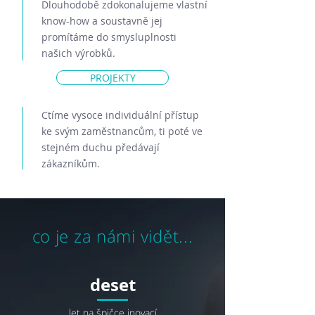
Dlouhodobě zdokonalujeme vlastní
know-how a soustavně jej
promítáme do smysluplnosti
našich výrobků.
PROJEKTY
Ctíme vysoce individuální přístup
ke svým zaměstnancům, ti poté ve
stejném duchu předávají
zákazníkům.
co je za námi vidět...
deset
let na špičce inovací