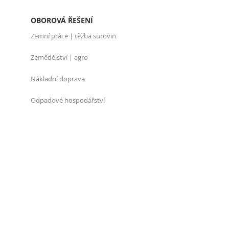
OBOROVÁ ŘEŠENÍ
Zemní práce | těžba surovin
Zemědělství | agro
Nákladní doprava
Odpadové hospodářství
PRODUKTY
Telematika, GPS
Výdej pohonných hmot
Docházka a přístupy
Software a aplikace