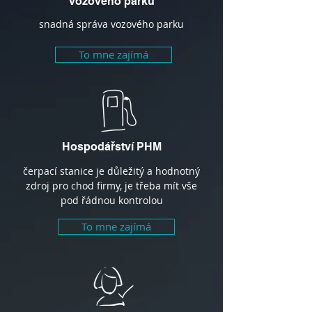
vozového parku
snadná správa vozového parku
To mne zajímá
Hospodářství PHM
čerpací stanice je důležitý a hodnotný
zdroj pro chod firmy, je třeba mít vše
pod řádnou kontrolou
To mne zajímá