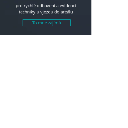
pro rychlé odbavení a evidenci
techniky u vjezdu do areálu
To mne zajímá
Kamerový dohled
důležitá místa a hodnoty chci mít pro
každý případ zabezpečena
To mne zajímá