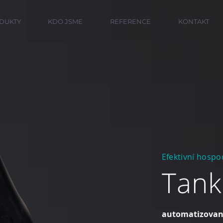
DUKTY
KDO JSME
REFERENCE
KONTAKT
Efektivní hosp
Tank
automatizovan