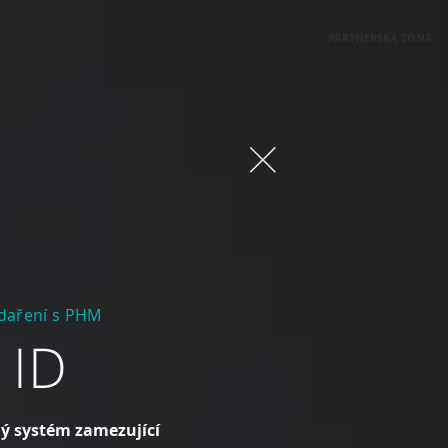
PARTNERSKÁ ZÓNA
odaření s PHM
 ID
ý systém zamezující