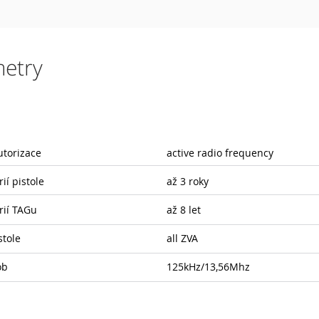
metry
utorizace
active radio frequency
ií pistole
až 3 roky
rií TAGu
až 8 let
stole
all ZVA
ob
125kHz/13,56Mhz