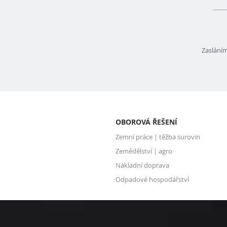
Zaslání
OBOROVÁ ŘEŠENÍ
Zemní práce | těžba surovin
Zemědělství | agro
Nákladní doprava
Odpadové hospodářství