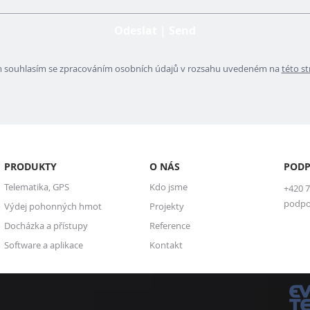
Odeslat | Send
m souhlasím se zpracováním osobních údajů v rozsahu uvedeném na
této s
PRODUKTY
O NÁS
PODP
Telematika, GPS
Kdo jsme
+420 7
podpo
Výdej pohonných hmot
Projekty
Docházka a přístupy
Reference
Software a aplikace
Kontakt