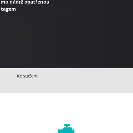
mimo nádrž opatřenou
 tagem
Ke stažení