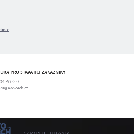
tránce
ORA PRO STÁVAJÍCÍ ZÁKAZNÍKY
34 799 000
ra@evo-tech.cz
©2023 EVOTECH FGA s.r.o.