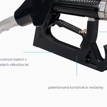
ivotnost baterií v
ádech několika let
patentovaná konstrukce vestavby