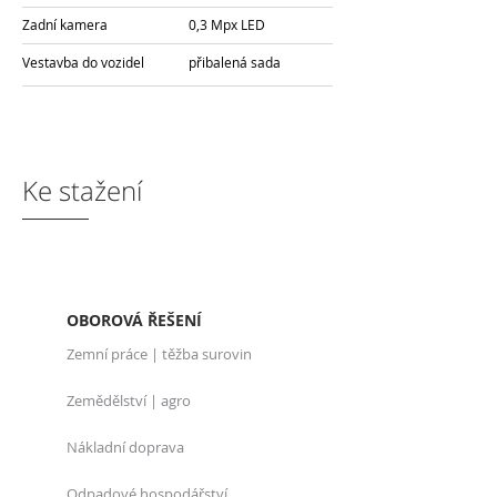
Zadní kamera
0,3 Mpx LED
Vestavba do vozidel
přibalená sada
Ke stažení
OBOROVÁ ŘEŠENÍ
Zemní práce | těžba surovin
Zemědělství | agro
Nákladní doprava
Odpadové hospodářství