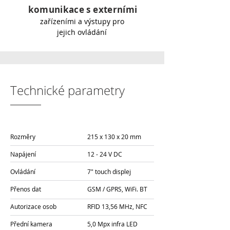
komunikace s externími
zařízeními a výstupy pro
jejich ovládání
Technické parametry
Rozměry
215 x 130 x 20 mm
Napájení
12 - 24 V DC
Ovládání
7" touch displej
Přenos dat
GSM / GPRS, WiFi. BT
Autorizace osob
RFID 13,56 MHz, NFC
Přední kamera
5,0 Mpx infra LED