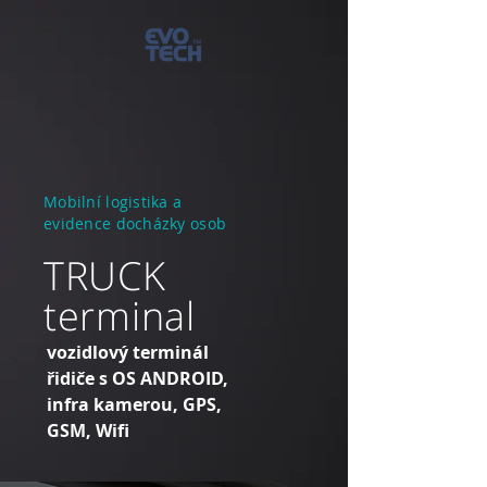
Mobilní logistika a
evidence docházky osob
TRUCK
terminal
vozidlový terminál
řidiče s OS ANDROID,
infra kamerou, GPS,
GSM, Wifi