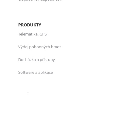
PRODUKTY
Telematika, GPS
Výdej pohonných hmot
Docházka a přístupy
Software a aplikace
O NÁS
Kdo jsme
Projekty
Reference