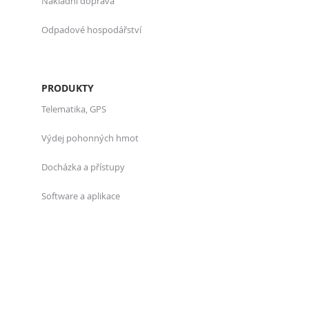
Nákladní doprava
Odpadové hospodářství
PRODUKTY
Telematika, GPS
Výdej pohonných hmot
Docházka a přístupy
Software a aplikace
O NÁS
Kdo jsme
Projekty