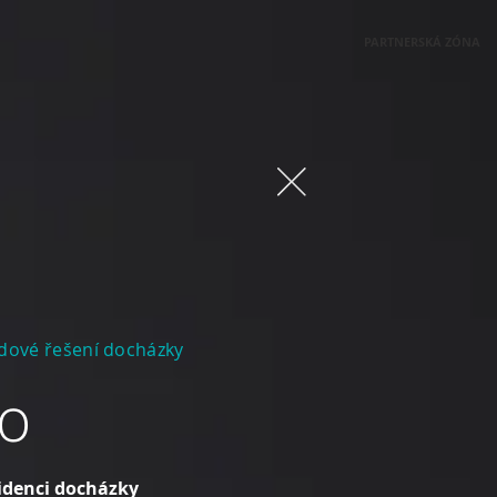
PARTNERSKÁ ZÓNA
dové řešení docházky
o
videnci docházky