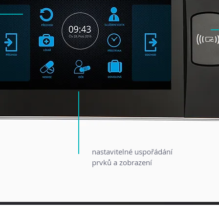
nastavitelné uspořádání
prvků a zobrazení