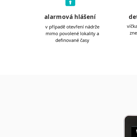
alarmová hlášení
de
víčk
v případě otevření nádrže
zne
mimo povolené lokality a
definované časy