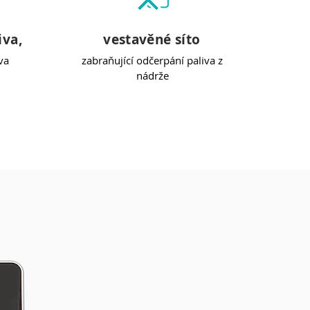
iva,
vestavěné síto
va
zabraňující odčerpání paliva z
nádrže