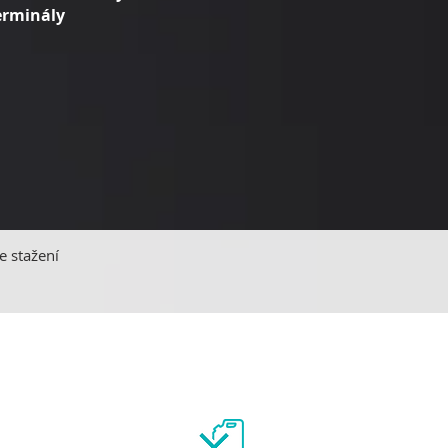
erminály
e stažení