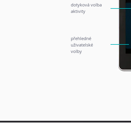
dotyková volba
aktivity
přehledné
uživatelské
volby