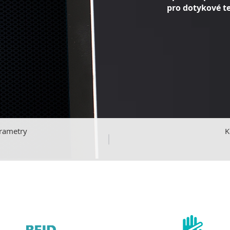
pro dotykové t
arametry
K