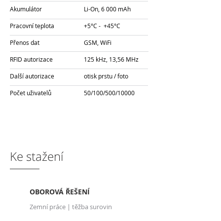
Akumulátor
Li-On, 6 000 mAh
Pracovní teplota
+5°C - +45°C
Přenos dat
GSM, WiFi
RFID a
utorizace
125 kHz, 13,56 MHz
Další autorizace
otisk prstu / foto
Počet uživatelů
50/100/500/10000
Ke stažení
OBOROVÁ ŘEŠENÍ
Zemní práce | těžba surovin