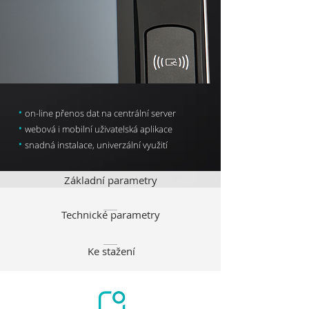
•
on-line přenos dat na centrální server
•
webová i mobilní uživatelská aplikace
•
snadná instalace, univerzální využití
Základní parametry
Technické parametry
Ke stažení