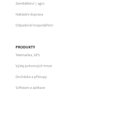
Zemědělství | agro
Nákladní doprava
Odpadové hospodářství
PRODUKTY
Telematika, GPS
Výdej pohonných hmot
Docházka a přístupy
Software a aplikace
O NÁS
Kdo jsme