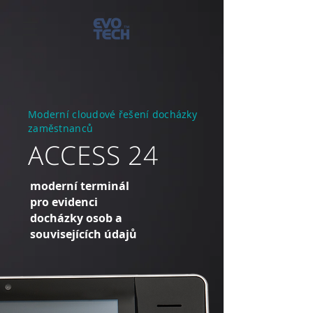
Moderní cloudové řešení docházky
zaměstnanců
ACCESS 24
moderní terminál
pro evidenci
docházky osob a
souvisejících údajů