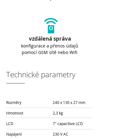
vzdálená správa
konfigurace a přenos údajů
pomocí GSM sítě nebo Wifi
Technické parametry
Rozměry
240 x 130 x 27 mm
Hmotnost
2,3 kg
LCD
7" capacitive LCD
Napájení
230 V AC