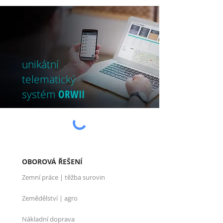
u
nikátní
telematický
systém
ORWII
OBOROVÁ ŘEŠENÍ
Zemní práce | těžba surovin
Zemědělství | agro
Nákladní doprava