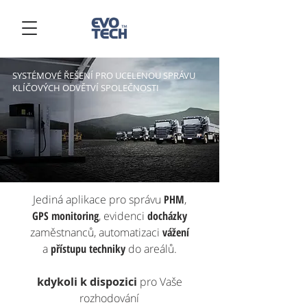
SYSTÉMOVÉ ŘEŠENÍ PRO UCELENOU SPRÁVU
KLÍČOVÝCH ODVĚTVÍ SPOLEČNOSTI
Jediná aplikace
pro správu
PHM
,
GPS monitoring
, evidenci
docházky
zaměstnanců, automatizaci
vážení
a
přístupu techniky
do areálů.
kdykoli k dispozici
pro Vaše
rozhodování